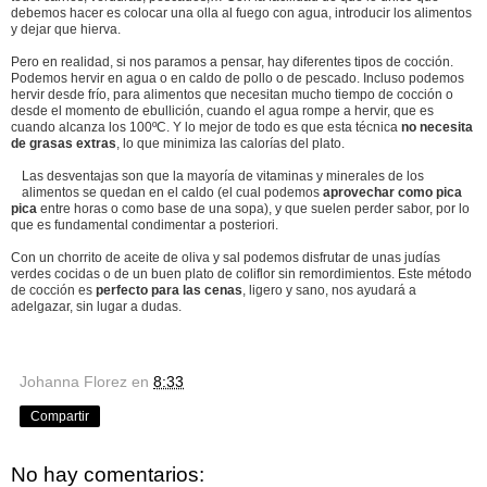
debemos hacer es colocar una olla al fuego con agua, introducir los alimentos
y dejar que hierva.
Pero en realidad, si nos paramos a pensar, hay diferentes tipos de cocción.
Podemos hervir en agua o en caldo de pollo o de pescado. Incluso podemos
hervir desde frío, para alimentos que necesitan mucho tiempo de cocción o
desde el momento de ebullición, cuando el agua rompe a hervir, que es
cuando alcanza los 100ºC. Y lo mejor de todo es que esta técnica
no necesita
de grasas extras
, lo que minimiza las calorías del plato.
Las desventajas son que la mayoría de vitaminas y minerales de los
alimentos se quedan en el caldo (el cual podemos
aprovechar como pica
pica
entre horas o como base de una sopa), y que suelen perder sabor, por lo
que es fundamental condimentar a posteriori.
Con un chorrito de aceite de oliva y sal podemos disfrutar de unas judías
verdes cocidas o de un buen plato de coliflor sin remordimientos. Este método
de cocción es
perfecto para las cenas
, ligero y sano, nos ayudará a
adelgazar, sin lugar a dudas.
Johanna Florez
en
8:33
Compartir
No hay comentarios: